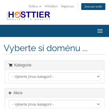
Čeština
Přihlášení
Registrace
Zobrazit košík
Přep
navig
Vyberte si doménu ...
Kategorie
Akce