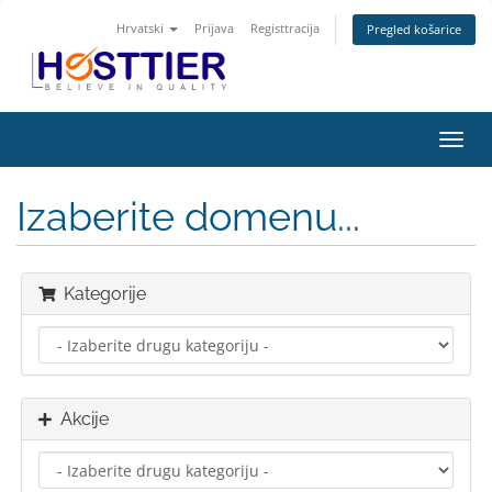
Hrvatski
Prijava
Registtracija
Pregled košarice
Preba
navig
Izaberite domenu...
Kategorije
Akcije