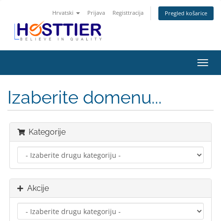
Hrvatski
Prijava
Registtracija
Pregled košarice
Preba
navig
Izaberite domenu...
Kategorije
Akcije