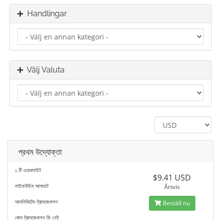
Handlingar
Välj Valuta
প্রথম উদ্যোক্তা
১ টি ওয়েবসাইট
$9.41 USD
লাইফটাইম আপডেট
Årsvis
আনলিমিটেড ট্রানজেকশন
Beställ nu
কোন ট্রানজেকশন ফি নেই