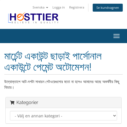
Svenska
Logga in
Registrera
Se kundvagnen
Växla
navig
মার্চেন্ট একাউন্ট ছাড়াই পার্সোনাল
একাউন্টে পেমেন্ট অটোমেশন!
উদ্যোক্তাপে আট-দশটা সাধারন গেটওয়েগুলোর মতো না হলেও আমাদের আছে অকর্ষনীয় কিছু
ফিচার।
Kategorier