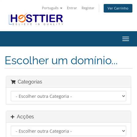
Português
Entrar
Registar
Ver Carrinho
Alter
nave
Escolher um domínio...
Categorias
Acções