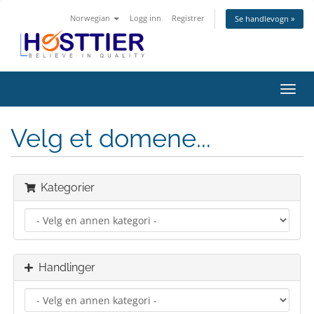
Norwegian
Logg inn
Registrer
Se handlevogn »
Bytt
navig
Velg et domene...
Kategorier
Handlinger