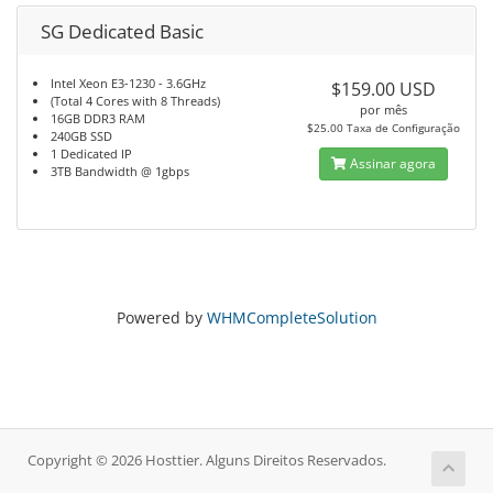
SG Dedicated Basic
Intel Xeon E3-1230 - 3.6GHz
$159.00 USD
(Total 4 Cores with 8 Threads)
por mês
16GB DDR3 RAM
$25.00 Taxa de Configuração
240GB SSD
1 Dedicated IP
Assinar agora
3TB Bandwidth @ 1gbps
Powered by
WHMCompleteSolution
Copyright © 2026 Hosttier. Alguns Direitos Reservados.