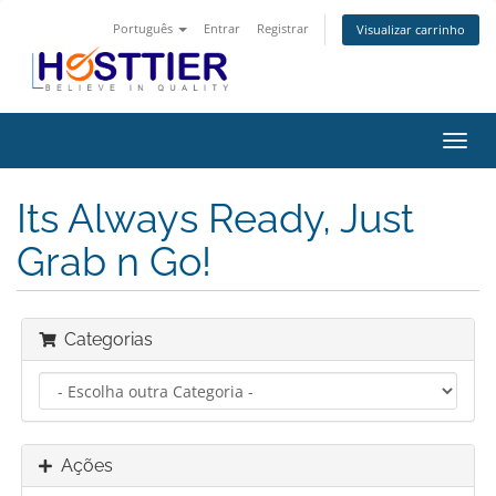
Português
Entrar
Registrar
Visualizar carrinho
Alter
nave
Its Always Ready, Just
Grab n Go!
Categorias
Ações