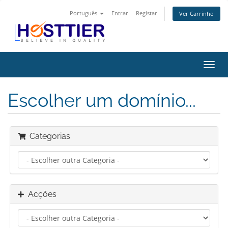
Português
Entrar
Registar
Ver Carrinho
Alter
nave
Escolher um domínio...
Categorias
Acções