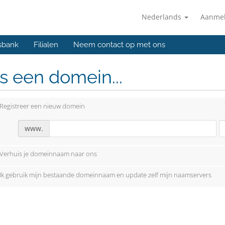
Nederlands
Aanme
sbank
Filialen
Neem contact op met ons
s een domein...
Registreer een nieuw domein
www.
Verhuis je domeinnaam naar ons
Ik gebruik mijn bestaande domeinnaam en update zelf mijn naamservers