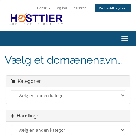
Dansk
Log ind
Registrer
Vis bestillingskurv
Skift
navig
Vælg et domænenavn…
Kategorier
Handlinger