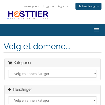
Norwegian
Logg inn
Registrer
Se handlevogn »
Bytt
navig
Velg et domene...
Kategorier
Handlinger