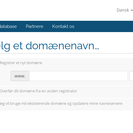
Dansk
database
Partnere
Kontakt os
lg et domænenavn…
Registrer et nyt domæne
www.
Overfør dit domæne fra en anden registrator
Jeg vil bruge mit eksisterende domæne og opdatere mine navneservere