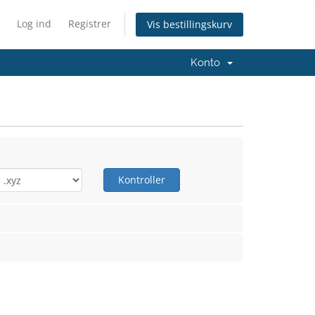
Log ind
Registrer
Vis bestillingskurv
Konto
Kontroller