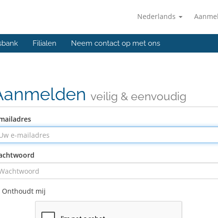
Nederlands
Aanme
sbank
Filialen
Neem contact op met ons
Aanmelden
veilig & eenvoudig
mailadres
achtwoord
Onthoudt mij