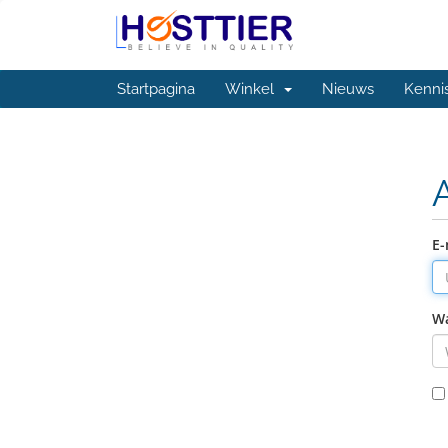
Startpagina
Winkel
Nieuws
Kenni
E-
W